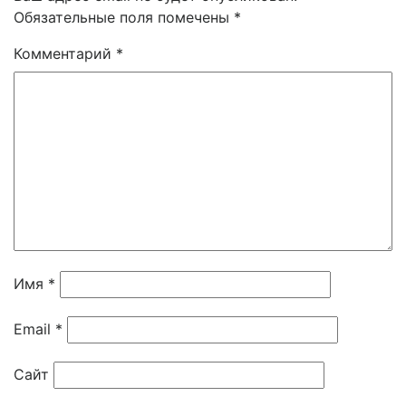
Обязательные поля помечены
*
Комментарий
*
Имя
*
Email
*
Сайт