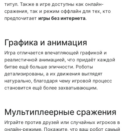
титул. Также в игре доступны как онлайн-
сражения, так и режим оффлайн для тех, кто
предпочитает
игры без интернета
.
Графика и анимация
Игра отличается впечатляющей графикой и
реалистичной анимацией, что придаёт каждой
битве ещё больше эпичности. Роботы
детализированы, а их движения выглядят
натурально, благодаря чему игровой процесс
становится ещё более захватывающим.
Мультиплеерные сражения
Играйте против друзей или случайных игроков в
онлайн-режиме. Покажите, что ваш робот самый