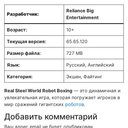
Reliance Big
Разработчик:
Entertainment
Возраст:
10+
Текущая версия:
65.65.120
Размер файла:
727 MB
Язык:
Русский, Английский
Категория:
Экшен, Файтинг
Real Steel World Robot Boxing
— это динамичная и
увлекательная игра, которая погружает игроков в
мир сражений гигантских
роботов
.
Добавить комментарий
Ваш адрес email не будет опубликован.