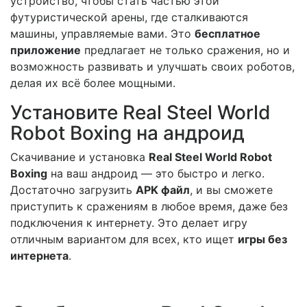
устройство, чтобы стать частью этой
футуристической арены, где сталкиваются
машины, управляемые вами. Это
бесплатное
приложение
предлагает не только сражения, но и
возможность развивать и улучшать своих роботов,
делая их всё более мощными.
Установите Real Steel World
Robot Boxing на андроид
Скачивание и установка
Real Steel World Robot
Boxing
на ваш андроид — это быстро и легко.
Достаточно загрузить
APK файл
, и вы сможете
приступить к сражениям в любое время, даже без
подключения к интернету. Это делает игру
отличным вариантом для всех, кто ищет
игры без
интернета
.