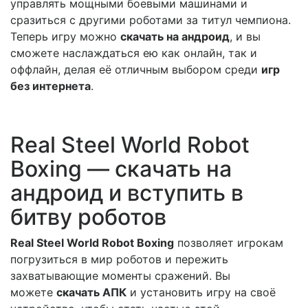
управлять мощными боевыми машинами и
сразиться с другими роботами за титул чемпиона.
Теперь игру можно
скачать на андроид
, и вы
сможете наслаждаться ею как онлайн, так и
оффлайн, делая её отличным выбором среди
игр
без интернета
.
Real Steel World Robot
Boxing — скачать на
андроид и вступить в
битву роботов
Real Steel World Robot Boxing
позволяет игрокам
погрузиться в мир роботов и пережить
захватывающие моменты сражений. Вы
можете
скачать АПК
и установить игру на своё