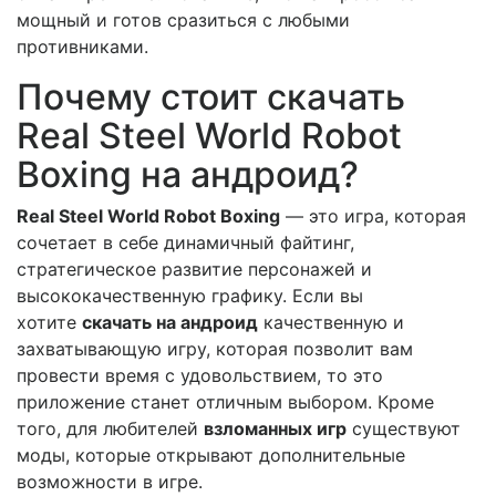
мощный и готов сразиться с любыми
противниками.
Почему стоит скачать
Real Steel World Robot
Boxing на андроид?
Real Steel World Robot Boxing
— это игра, которая
сочетает в себе динамичный файтинг,
стратегическое развитие персонажей и
высококачественную графику. Если вы
хотите
скачать на андроид
качественную и
захватывающую игру, которая позволит вам
провести время с удовольствием, то это
приложение станет отличным выбором. Кроме
того, для любителей
взломанных игр
существуют
моды, которые открывают дополнительные
возможности в игре.